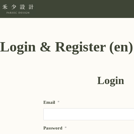
Login & Register (en)
Login
Email
*
Password
*