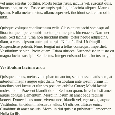
vel nunc egestas porttitor. Morbi lectus risus, iaculis vel, suscipit quis,
luctus non, massa. Fusce ac turpis quis ligula lacinia aliquet. Mauris
ipsum. Nulla metus metus, ullamcorper vel, tincidunt sed, euismod in,
nibh.
Quisque volutpat condimentum velit. Class aptent taciti sociosqu ad
litora torquent per conubia nostra, per inceptos himenaeos. Nam nec
ante. Sed lacinia, urna non tincidunt mattis, tortor neque adipiscing
diam, a cursus ipsum ante quis turpis. Nulla facilisi. Ut fringilla.
Suspendisse potenti. Nunc feugiat mi a tellus consequat imperdiet.
Vestibulum sapien. Proin quam. Etiam ultrices. Suspendisse in justo eu
magna luctus suscipit. Sed lectus. Integer euismod lacus luctus magna.
Vestibulum lacinia arcu
Quisque cursus, metus vitae pharetra auctor, sem massa mattis sem, at
interdum magna augue eget diam. Vestibulum ante ipsum primis in
faucibus orci luctus et ultrices posuere cubilia Curae; Morbi lacinia
molestie dui. Praesent blandit dolor. Sed non quam. In vel mi sit amet
augue congue elementum. Morbi in ipsum sit amet pede facilisis
laoreet. Donec lacus nunc, viverra nec, blandit vel, egestas et, augue.
Vestibulum tincidunt malesuada tellus. Ut ultrices ultrices enim.
Curabitur sit amet mauris. Morbi in dui quis est pulvinar ullamcorper.
Nulla facilisi.